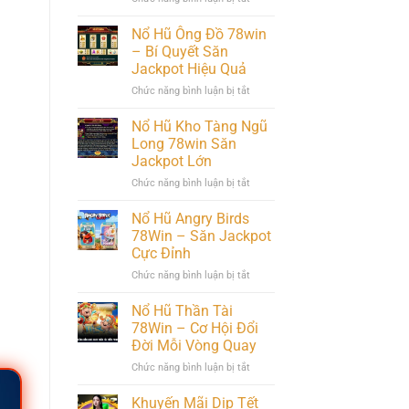
Nổ
Cơ
Hũ
Hội
Nổ Hũ Ông Đồ 78win
Tây
Nhận
– Bí Quyết Săn
Du
Ưu
Jackpot Hiệu Quả
Thần
Đãi
ở
Chức năng bình luận bị tắt
Khí
Nổ
78win
Hũ
–
Nổ Hũ Kho Tàng Ngũ
Ông
Săn
Long 78win Săn
Đồ
Thưởng
Jackpot Lớn
78win
Cực
ở
Chức năng bình luận bị tắt
–
Đỉnh
Nổ
Bí
Hũ
Quyết
Nổ Hũ Angry Birds
Kho
Săn
78Win – Săn Jackpot
Tàng
Jackpot
Cực Đỉnh
Ngũ
Hiệu
ở
Chức năng bình luận bị tắt
Long
Quả
Nổ
78win
Hũ
Săn
Nổ Hũ Thần Tài
Angry
Jackpot
78Win – Cơ Hội Đổi
Birds
Lớn
Đời Mỗi Vòng Quay
78Win
ở
Chức năng bình luận bị tắt
–
Nổ
Săn
Hũ
Jackpot
Khuyến Mãi Dip Tết