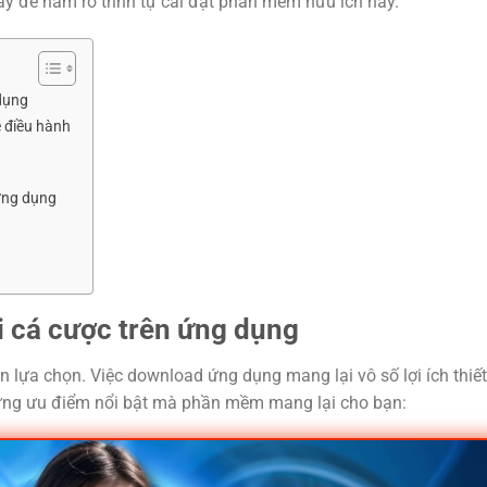
đây để nắm rõ trình tự cài đặt phần mềm hữu ích này.
 dụng
ệ điều hành
ứng dụng
hi cá cược trên ứng dụng
n lựa chọn. Việc download ứng dụng mang lại vô số lợi ích thiết
hững ưu điểm nổi bật mà phần mềm mang lại cho bạn: