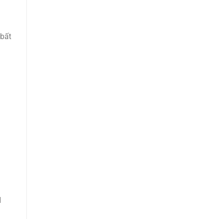
 bất
H