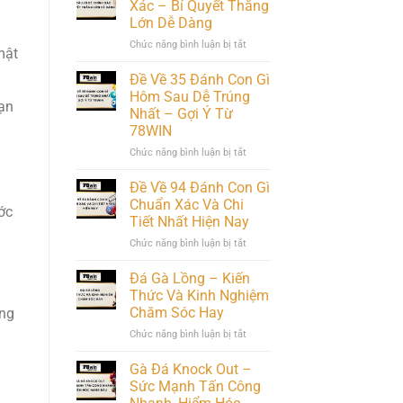
Xác – Bí Quyết Thắng
Đề
Lớn Dễ Dàng
Giúp
ở
Chức năng bình luận bị tắt
Người
mật
Soi
Chơi
Cầu
Tăng
Đề Về 35 Đánh Con Gì
Lô
Cơ
Hôm Sau Dễ Trúng
ạn
Đề
Hội
Nhất – Gợi Ý Từ
Chính
Thắng
78WIN
Xác
Dễ
–
Dàng
ở
Chức năng bình luận bị tắt
Bí
Hơn
Đề
Quyết
Về
Đề Về 94 Đánh Con Gì
Thắng
35
Chuẩn Xác Và Chi
ớc
Lớn
Đánh
Tiết Nhất Hiện Nay
Dễ
Con
Dàng
ở
Chức năng bình luận bị tắt
Gì
Đề
Hôm
Về
Sau
Đá Gà Lồng – Kiến
94
Dễ
Thức Và Kinh Nghiệm
Đánh
Trúng
Chăm Sóc Hay
ứng
Con
Nhất
ở
Chức năng bình luận bị tắt
Gì
–
Đá
Chuẩn
Gợi
Gà
Xác
Ý
Gà Đá Knock Out –
Lồng
Và
Từ
Sức Mạnh Tấn Công
–
Chi
78WIN