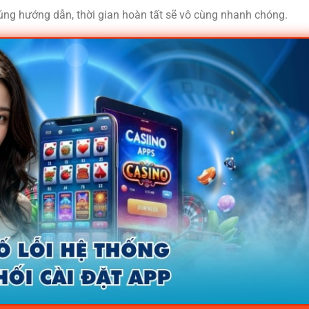
đúng hướng dẫn, thời gian hoàn tất sẽ vô cùng nhanh chóng.