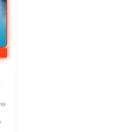
.
hội
h