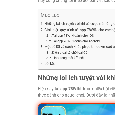
Hãy cùng chúng tôi theo dõi bài viết sau 
Mục Lục
Những lợi ích tuyệt vời khi cá cược trên ứng
Giới thiệu quy trình tải app 78WIN cho các h
Tải app 78WIN dành cho IOS
Tải app 78WIN dành cho Android
Một số lỗi và cách khắc phục khi download 
Điện thoại từ chối cài đặt
Tình trạng mất kết nối
Lời kết
Những lợi ích tuyệt vời k
Hiện nay
tải app 78WIN
được nhiều hội viê
thực dành cho người chơi. Dưới đây là n