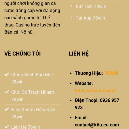
người chơi không gian cá
Rút Tiền 78win
cược đẳng cấp với đa dạng
các sảnh game từ Thể
Tải App 78win
thao, Casino trực tuyến đến
Bắn cá, Nổ hũ.
VỀ CHÚNG TÔI
LIÊN HỆ
Thương Hiệu:
78WIN
Chính Sách Bảo Mật
78win
Website:
https://k6u.eu.com/
Chơi Có Trách Nhiệm
78win
Điện Thoại: 0936 957
923
Điều Khoản Điều Kiện
78win
Email:
contact@k6u.eu.com
Liên Hệ 78win