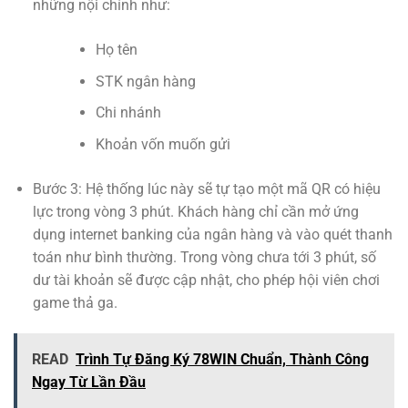
những nội chính như:
Họ tên
STK ngân hàng
Chi nhánh
Khoản vốn muốn gửi
Bước 3: Hệ thống lúc này sẽ tự tạo một mã QR có hiệu
lực trong vòng 3 phút. Khách hàng chỉ cần mở ứng
dụng internet banking của ngân hàng và vào quét thanh
toán như bình thường. Trong vòng chưa tới 3 phút, số
dư tài khoản sẽ được cập nhật, cho phép hội viên chơi
game thả ga.
READ
Trình Tự Đăng Ký 78WIN Chuẩn, Thành Công
Ngay Từ Lần Đầu