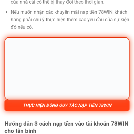
của nhà cái có thể bị thay đổi theo thời gian.
Nếu muốn nhận các khuyến mãi nạp tiền 78WIN, khách
hàng phải chú ý thực hiện thêm các yêu cầu của sự kiện
đó nếu có.
THỰC HIỆN ĐÚNG QUY TẮC NẠP TIỀN 78WIN
Hướng dẫn 3 cách nạp tiền vào tài khoản 78WIN
cho tân binh