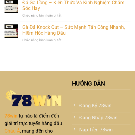
Về
Đá Gà Lồng – Kiến Thức Và Kinh Nghiệm Chăm
Hôm
Dễ
94
Sau
Sóc Hay
Dàng
Đánh
Dễ
ở
Chức năng bình luận bị tắt
Con
Trúng
Đá
Gì
Nhất
Gà
Gà Đá Knock Out – Sức Mạnh Tấn Công Nhanh,
Chuẩn
–
Lồng
Xác
Hiểm Hóc Hàng Đầu
Gợi
–
Và
Ý
ở
Chức năng bình luận bị tắt
Kiến
Chi
Từ
Gà
Thức
Tiết
78WIN
Đá
Và
Nhất
Knock
Kinh
Hiện
Out
Nghiệm
Nay
–
Chăm
Sức
Sóc
Mạnh
Hay
Tấn
HƯỚNG DẪN
Công
Nhanh,
Hiểm
Hóc
Đăng Ký 78win
Hàng
Đầu
78win
tự hào là điểm đến
Đăng Nhập 78win
giải trí trực tuyến hàng đầu
Nạp Tiền 78win
Châu Á
, mang đến cho